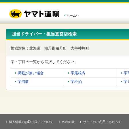
こ
ペ
こ
こ
の
ー
こ
こ
ペ
ジ
か
か
ー
内
ら
ら
ジ
移
ヘ
本
の
動
ッ
文
先
用
ダ
で
担当ドライバー・担当直営店検索
頭
の
ー
す
で
リ
メ
す
ン
ニ
検索対象：
北海道
積丹郡積丹町
大字神岬町
ク
ュ
で
ー
す
で
字・丁目の一覧から選択してください。
ヘ
す
ッ
掲載が無い場合
字尾根内
字
ダ
ー
字沼前
字柾泊
字
メ
ニ
ュ
ー
へ
移
動
し
個人情報のお取り扱いについて
各種約款
サイトのご利用にあたって
ま