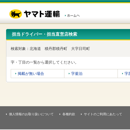
こ
ペ
こ
こ
の
ー
こ
こ
ペ
ジ
か
か
ー
内
ら
ら
ジ
移
ヘ
本
の
動
ッ
文
先
用
ダ
で
担当ドライバー・担当直営店検索
頭
の
ー
す
で
リ
メ
す
ン
ニ
検索対象：
北海道
積丹郡積丹町
大字日司町
ク
ュ
で
ー
す
で
字・丁目の一覧から選択してください。
ヘ
す
ッ
掲載が無い場合
字釜泊
字
ダ
ー
メ
ニ
ュ
ー
へ
移
個人情報のお取り扱いについて
各種約款
サイトのご利用にあたって
動
し
ま