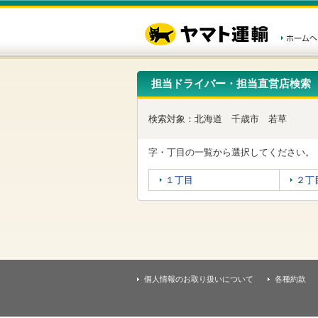
こ
ペ
こ
こ
の
ー
こ
こ
ペ
ジ
か
か
ー
内
ら
ら
ジ
移
ヘ
本
の
動
ッ
文
先
用
ダ
で
担当ドライバー・担当直営店検索
頭
の
ー
す
で
リ
メ
す
ン
ニ
検索対象：
北海道
千歳市
若草
ク
ュ
で
ー
す
で
字・丁目の一覧から選択してください。
ヘ
す
ッ
１丁目
２丁
ダ
ー
メ
ニ
ュ
ー
へ
移
個人情報のお取り扱いについて
各種約款
動
し
ま