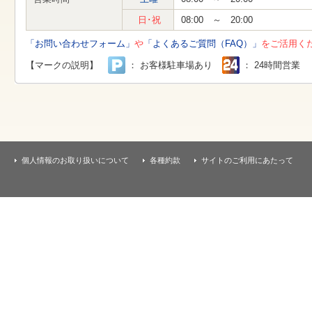
す
本
日･祝
08:00 ～ 20:00
文
へ
「お問い合わせフォーム」
や
「よくあるご質問（FAQ）」
をご活用く
移
動
【マークの説明】
： お客様駐車場あり
： 24時間営業
し
ま
す
個人情報のお取り扱いについて
各種約款
サイトのご利用にあたって