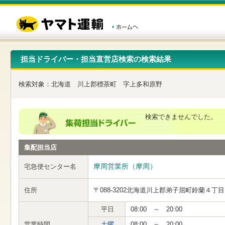
こ
ペ
こ
こ
の
ー
こ
こ
ペ
ジ
か
か
ー
内
ら
ら
ジ
移
ヘ
本
の
動
ッ
文
先
用
ダ
で
担当ドライバー・担当直営店検索の検索結果
頭
の
ー
す
で
リ
メ
す
ン
ニ
検索対象：
北海道
川上郡標茶町
字上多和原野
ク
ュ
で
ー
す
で
ヘ
す
検索できませんでした。
ッ
ダ
ー
集配担当店
メ
ニ
ュ
摩周営業所（摩周）
宅急便センター名
ー
へ
住所
〒088-3202
北海道川上郡弟子屈町鈴蘭４丁目
移
動
し
平日
08:00 ～ 20:00
ま
営業時間
土曜
08:00 ～ 20:00