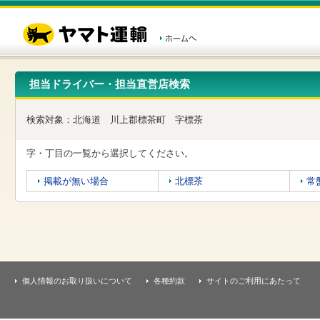
こ
ペ
こ
こ
の
ー
こ
こ
ペ
ジ
か
か
ー
内
ら
ら
ジ
移
ヘ
本
の
動
ッ
文
先
用
ダ
で
担当ドライバー・担当直営店検索
頭
の
ー
す
で
リ
メ
す
ン
ニ
検索対象：
北海道
川上郡標茶町
字標茶
ク
ュ
で
ー
す
で
字・丁目の一覧から選択してください。
ヘ
す
ッ
掲載が無い場合
北標茶
常
ダ
ー
メ
ニ
ュ
ー
へ
移
個人情報のお取り扱いについて
各種約款
サイトのご利用にあたって
動
し
ま