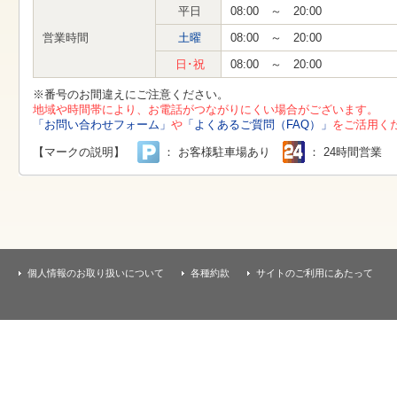
す
平日
08:00 ～ 20:00
本
文
営業時間
土曜
08:00 ～ 20:00
へ
移
日･祝
08:00 ～ 20:00
動
し
※番号のお間違えにご注意ください。
ま
地域や時間帯により、お電話がつながりにくい場合がございます。
す
「お問い合わせフォーム」
や
「よくあるご質問（FAQ）」
をご活用く
【マークの説明】
： お客様駐車場あり
： 24時間営業
個人情報のお取り扱いについて
各種約款
サイトのご利用にあたって