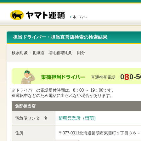
こ
ペ
こ
こ
の
ー
こ
こ
ペ
ジ
か
か
ー
内
ら
ら
ジ
移
ヘ
本
の
動
ッ
文
先
用
ダ
で
担当ドライバー・担当直営店検索の検索結果
頭
の
ー
す
で
リ
メ
す
ン
ニ
検索対象：
北海道
増毛郡増毛町
阿分
ク
ュ
で
ー
す
で
ヘ
す
8
0
0-5
ッ
直通携帯電話
ダ
ー
※ドライバーの電話受付時間は、8：00 ～ 19：00です。
メ
※運転中などのため電話に出られない場合があります。
ニ
ュ
集配担当店
ー
へ
留萌営業所（留萌）
宅急便センター名
移
動
し
住所
〒077-0011
北海道留萌市東雲町１丁目３６－
ま