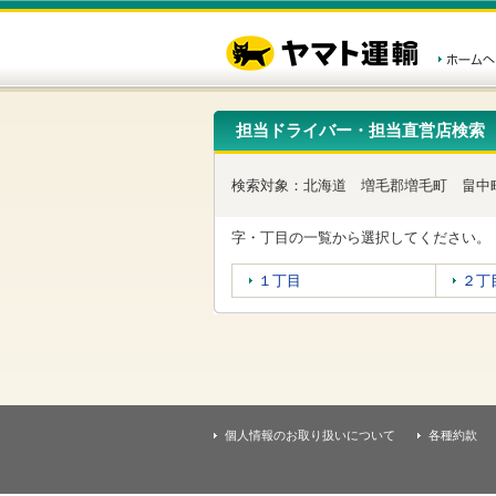
こ
ペ
こ
こ
の
ー
こ
こ
ペ
ジ
か
か
ー
内
ら
ら
ジ
移
ヘ
本
の
動
ッ
文
先
用
ダ
で
担当ドライバー・担当直営店検索
頭
の
ー
す
で
リ
メ
す
ン
ニ
検索対象：
北海道
増毛郡増毛町
畠中
ク
ュ
で
ー
す
で
字・丁目の一覧から選択してください。
ヘ
す
ッ
１丁目
２丁
ダ
ー
メ
ニ
ュ
ー
へ
移
個人情報のお取り扱いについて
各種約款
動
し
ま