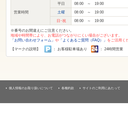
す
平日
08:00 ～ 19:00
本
文
営業時間
土曜
08:00 ～ 19:00
へ
移
日･祝
08:00 ～ 19:00
動
し
※番号のお間違えにご注意ください。
ま
地域や時間帯により、お電話がつながりにくい場合がございます。
す
「お問い合わせフォーム」
や
「よくあるご質問（FAQ）」
をご活用く
【マークの説明】
： お客様駐車場あり
： 24時間営業
個人情報のお取り扱いについて
各種約款
サイトのご利用にあたって