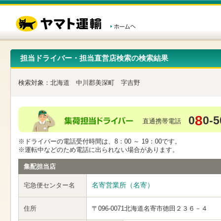
こ
ペ
こ
こ
の
ー
こ
こ
ペ
ジ
か
か
ー
内
ら
ら
ジ
移
ヘ
本
の
動
ッ
文
先
用
ダ
で
担当ドライバー・担当直営店検索の検索結果
頭
の
ー
す
で
リ
メ
す
ン
ニ
検索対象：
北海道
中川郡美深町
字吉野
ク
ュ
で
ー
す
で
ヘ
す
8
0
0-5
ッ
直通携帯電話
ダ
ー
※ドライバーの電話受付時間は、8：00 ～ 19：00です。
メ
※運転中などのため電話に出られない場合があります。
ニ
ュ
集配担当店
ー
へ
名寄営業所（名寄）
宅急便センター名
移
動
し
住所
〒096-0071
北海道名寄市徳田２３６－４
ま