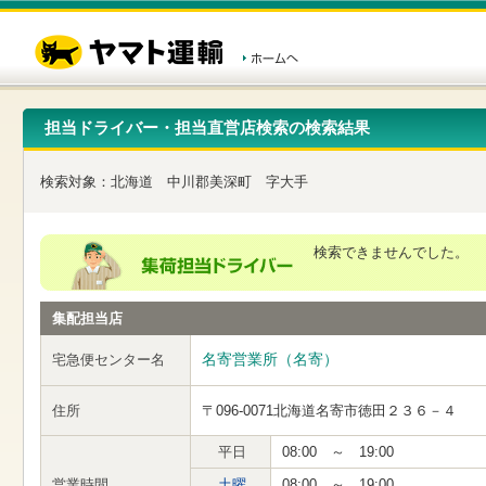
こ
ペ
こ
こ
の
ー
こ
こ
ペ
ジ
か
か
ー
内
ら
ら
ジ
移
ヘ
本
の
動
ッ
文
先
用
ダ
で
担当ドライバー・担当直営店検索の検索結果
頭
の
ー
す
で
リ
メ
す
ン
ニ
検索対象：
北海道
中川郡美深町
字大手
ク
ュ
で
ー
す
で
ヘ
す
検索できませんでした。
ッ
ダ
ー
集配担当店
メ
ニ
ュ
名寄営業所（名寄）
宅急便センター名
ー
へ
住所
〒096-0071
北海道名寄市徳田２３６－４
移
動
し
平日
08:00 ～ 19:00
ま
営業時間
土曜
08:00 ～ 19:00