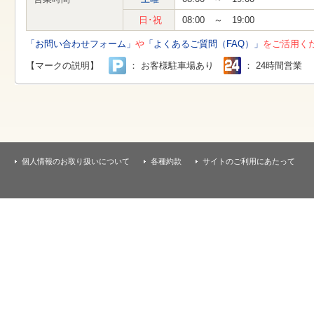
す
本
日･祝
08:00 ～ 19:00
文
へ
「お問い合わせフォーム」
や
「よくあるご質問（FAQ）」
をご活用く
移
動
【マークの説明】
： お客様駐車場あり
： 24時間営業
し
ま
す
個人情報のお取り扱いについて
各種約款
サイトのご利用にあたって