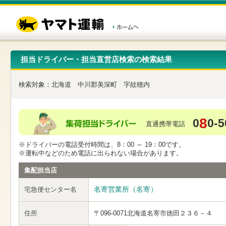
こ
ペ
こ
こ
の
ー
こ
こ
ペ
ジ
か
か
ー
内
ら
ら
ジ
移
ヘ
本
の
動
ッ
文
先
用
ダ
で
担当ドライバー・担当直営店検索の検索結果
頭
の
ー
す
で
リ
メ
す
ン
ニ
検索対象：
北海道
中川郡美深町
字紋穂内
ク
ュ
で
ー
す
で
ヘ
す
8
0
0-5
ッ
直通携帯電話
ダ
ー
※ドライバーの電話受付時間は、8：00 ～ 19：00です。
メ
※運転中などのため電話に出られない場合があります。
ニ
ュ
集配担当店
ー
へ
名寄営業所（名寄）
宅急便センター名
移
動
し
住所
〒096-0071
北海道名寄市徳田２３６－４
ま