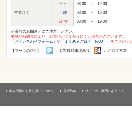
す
平日
08:00 ～ 19:00
本
文
営業時間
土曜
08:00 ～ 19:00
へ
移
日･祝
08:00 ～ 19:00
動
し
※番号のお間違えにご注意ください。
ま
地域や時間帯により、お電話がつながりにくい場合がございます。
す
「お問い合わせフォーム」
や
「よくあるご質問（FAQ）」
をご活用く
【マークの説明】
： お客様駐車場あり
： 24時間営業
個人情報のお取り扱いについて
各種約款
サイトのご利用にあたって