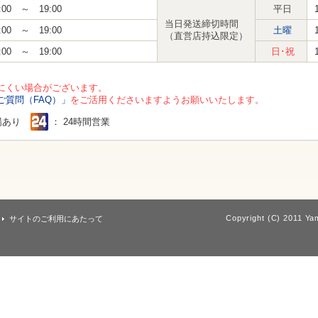
:00 ～ 19:00
平日
当日発送締切時間
:00 ～ 19:00
土曜
（直営店持込限定）
:00 ～ 19:00
日･祝
にくい場合がございます。
ご質問（FAQ）」
をご活用くださいますようお願いいたします。
場あり
： 24時間営業
Copyright (C) 2011 Yam
サイトのご利用にあたって