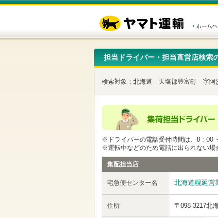
こ
ペ
こ
こ
の
ー
こ
こ
ペ
ジ
か
か
ー
内
ら
ら
ジ
移
ヘ
本
の
動
ッ
文
先
用
ダ
で
担当ドライバー・担当直営店検索
頭
の
ー
す
で
リ
メ
す
ン
ニ
検索対象：
北海道
天塩郡豊富町
字阿
ク
ュ
で
ー
す
で
ヘ
す
ッ
ダ
ー
※ドライバーの電話受付時間は、8：00 ～
メ
※運転中などのため電話に出られない場
ニ
ュ
集配担当店
ー
へ
北海道幌延営
宅急便センター名
移
動
し
住所
〒098-3217
北
ま