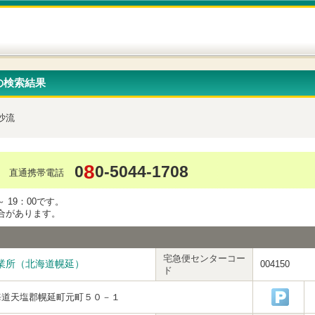
の検索結果
沙流
8
0
0-5044-1708
直通携帯電話
 19：00です。
合があります。
宅急便センターコー
業所（北海道幌延）
004150
ド
海道天塩郡幌延町元町５０－１