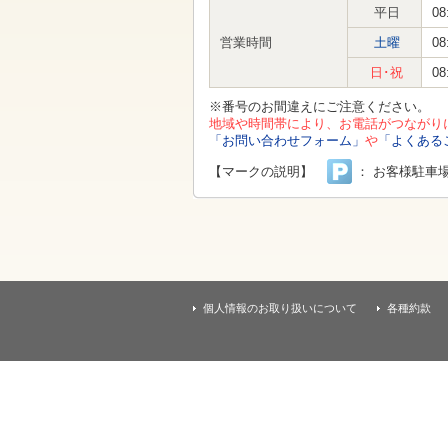
す
平日
08
本
文
営業時間
土曜
08
へ
移
日･祝
08
動
し
※番号のお間違えにご注意ください。
ま
地域や時間帯により、お電話がつながり
す
「お問い合わせフォーム」
や
「よくある
【マークの説明】
： お客様駐車
個人情報のお取り扱いについて
各種約款