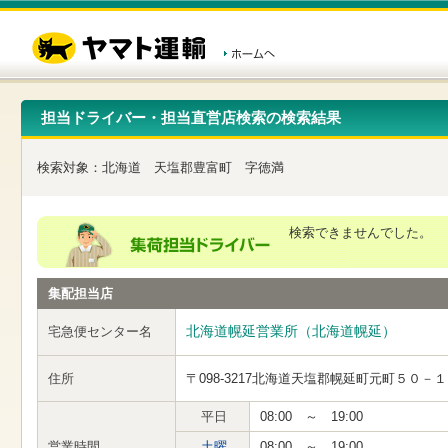
こ
ペ
こ
こ
の
ー
こ
こ
ペ
ジ
か
か
ー
内
ら
ら
ジ
移
ヘ
本
の
動
ッ
文
先
用
ダ
で
担当ドライバー・担当直営店検索の検索結果
頭
の
ー
す
で
リ
メ
す
ン
ニ
検索対象：
北海道
天塩郡豊富町
字徳満
ク
ュ
で
ー
す
で
ヘ
す
検索できませんでした。
ッ
ダ
ー
集配担当店
メ
ニ
ュ
北海道幌延営業所（北海道幌延）
宅急便センター名
ー
へ
住所
〒098-3217
北海道天塩郡幌延町元町５０－１
移
動
し
平日
08:00 ～ 19:00
ま
営業時間
土曜
08:00 ～ 19:00