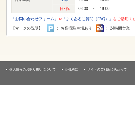
す
本
日･祝
08:00 ～ 19:00
文
へ
「お問い合わせフォーム」
や
「よくあるご質問（FAQ）」
をご活用く
移
動
【マークの説明】
： お客様駐車場あり
： 24時間営業
し
ま
す
個人情報のお取り扱いについて
各種約款
サイトのご利用にあたって