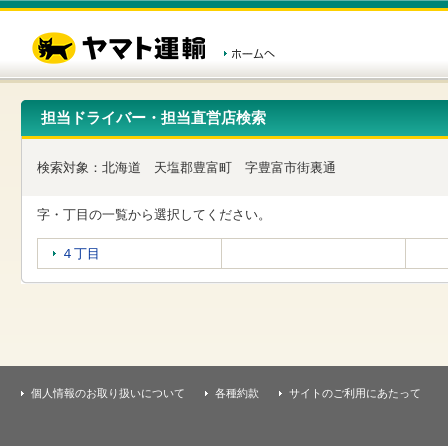
こ
ペ
こ
こ
の
ー
こ
こ
ペ
ジ
か
か
ー
内
ら
ら
ジ
移
ヘ
本
の
動
ッ
文
先
用
ダ
で
担当ドライバー・担当直営店検索
頭
の
ー
す
で
リ
メ
す
ン
ニ
検索対象：
北海道
天塩郡豊富町
字豊富市街裏通
ク
ュ
で
ー
す
で
字・丁目の一覧から選択してください。
ヘ
す
ッ
４丁目
ダ
ー
メ
ニ
ュ
ー
へ
移
個人情報のお取り扱いについて
各種約款
サイトのご利用にあたって
動
し
ま