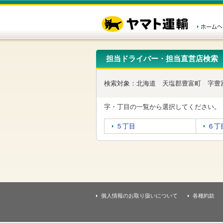
こ
ペ
こ
こ
の
ー
こ
こ
ペ
ジ
か
か
ー
内
ら
ら
ジ
移
ヘ
本
の
動
ッ
文
先
用
ダ
で
担当ドライバー・担当直営店検索
頭
の
ー
す
で
リ
メ
す
ン
ニ
検索対象：
北海道
天塩郡豊富町
字豊
ク
ュ
で
ー
す
で
字・丁目の一覧から選択してください。
ヘ
す
ッ
５丁目
６丁
ダ
ー
メ
ニ
ュ
ー
へ
移
個人情報のお取り扱いについて
各種約款
動
し
ま