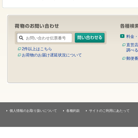
す
本
文
へ
移
動
し
料金
ま
す
直営
2件以上はこちら
調べ
お荷物のお届け遅延状況について
郵便
個人情報のお取り扱いについて
各種約款
サイトのご利用にあたって