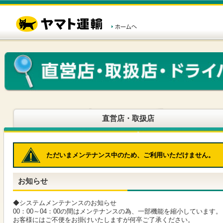
こ
ペ
こ
こ
の
ー
こ
こ
ペ
ジ
か
か
ー
内
ら
ら
ジ
移
ヘ
本
の
動
ッ
文
先
用
ダ
で
頭
の
ー
す
で
リ
メ
す
ン
ニ
ク
ュ
で
ー
す
で
ヘ
す
直営店・取扱店
ッ
ダ
ー
メ
ただいまメンテナンス中のため、ご利用いただけません。
ニ
ュ
ー
お知らせ
へ
移
動
◆システムメンテナンスのお知らせ
し
00：00～04：00の間はメンテナンスの為、一部機能を縮小しています。
ま
お客様にはご不便をお掛けいたしますが何卒ご了承ください。