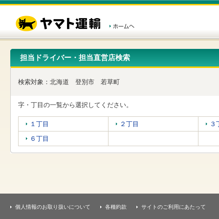
こ
ペ
こ
こ
の
ー
こ
こ
ペ
ジ
か
か
ー
内
ら
ら
ジ
移
ヘ
本
の
動
ッ
文
先
用
ダ
で
担当ドライバー・担当直営店検索
頭
の
ー
す
で
リ
メ
す
ン
ニ
検索対象：
北海道
登別市
若草町
ク
ュ
で
ー
す
で
字・丁目の一覧から選択してください。
ヘ
す
ッ
１丁目
２丁目
３
ダ
ー
６丁目
メ
ニ
ュ
ー
へ
移
動
し
個人情報のお取り扱いについて
各種約款
サイトのご利用にあたって
ま