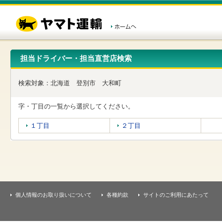
こ
ペ
こ
こ
の
ー
こ
こ
ペ
ジ
か
か
ー
内
ら
ら
ジ
移
ヘ
本
の
動
ッ
文
先
用
ダ
で
担当ドライバー・担当直営店検索
頭
の
ー
す
で
リ
メ
す
ン
ニ
検索対象：
北海道
登別市
大和町
ク
ュ
で
ー
す
で
字・丁目の一覧から選択してください。
ヘ
す
ッ
１丁目
２丁目
ダ
ー
メ
ニ
ュ
ー
へ
移
個人情報のお取り扱いについて
各種約款
サイトのご利用にあたって
動
し
ま