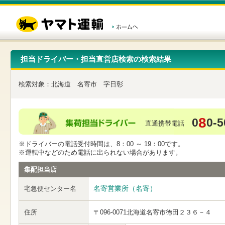
こ
ペ
こ
こ
の
ー
こ
こ
ペ
ジ
か
か
ー
内
ら
ら
ジ
移
ヘ
本
の
動
ッ
文
先
用
ダ
で
担当ドライバー・担当直営店検索の検索結果
頭
の
ー
す
で
リ
メ
す
ン
ニ
検索対象：
北海道
名寄市
字日彰
ク
ュ
で
ー
す
で
ヘ
す
8
0
0-5
ッ
直通携帯電話
ダ
ー
※ドライバーの電話受付時間は、8：00 ～ 19：00です。
メ
※運転中などのため電話に出られない場合があります。
ニ
ュ
集配担当店
ー
へ
名寄営業所（名寄）
宅急便センター名
移
動
し
住所
〒096-0071
北海道名寄市徳田２３６－４
ま