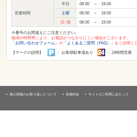
す
平日
08:00 ～ 19:00
本
文
営業時間
土曜
08:00 ～ 19:00
へ
移
日･祝
08:00 ～ 19:00
動
し
※番号のお間違えにご注意ください。
ま
地域や時間帯により、お電話がつながりにくい場合がございます。
す
「お問い合わせフォーム」
や
「よくあるご質問（FAQ）」
をご活用く
【マークの説明】
： お客様駐車場あり
： 24時間営業
個人情報のお取り扱いについて
各種約款
サイトのご利用にあたって