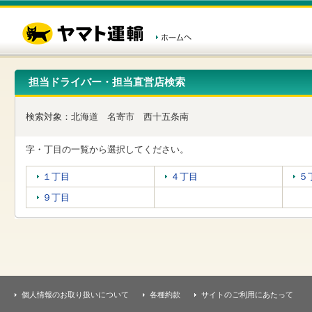
こ
ペ
こ
こ
の
ー
こ
こ
ペ
ジ
か
か
ー
内
ら
ら
ジ
移
ヘ
本
の
動
ッ
文
先
用
ダ
で
担当ドライバー・担当直営店検索
頭
の
ー
す
で
リ
メ
す
ン
ニ
検索対象：
北海道
名寄市
西十五条南
ク
ュ
で
ー
す
で
字・丁目の一覧から選択してください。
ヘ
す
ッ
１丁目
４丁目
５
ダ
ー
９丁目
メ
ニ
ュ
ー
へ
移
動
し
個人情報のお取り扱いについて
各種約款
サイトのご利用にあたって
ま