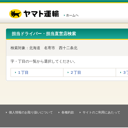
こ
ペ
こ
こ
の
ー
こ
こ
ペ
ジ
か
か
ー
内
ら
ら
ジ
移
ヘ
本
の
動
ッ
文
先
用
ダ
で
担当ドライバー・担当直営店検索
頭
の
ー
す
で
リ
メ
す
ン
ニ
検索対象：
北海道
名寄市
西十二条北
ク
ュ
で
ー
す
で
字・丁目の一覧から選択してください。
ヘ
す
ッ
１丁目
２丁目
３
ダ
ー
メ
ニ
ュ
ー
へ
移
個人情報のお取り扱いについて
各種約款
サイトのご利用にあたって
動
し
ま