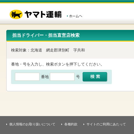
こ
ペ
こ
こ
の
ー
こ
こ
ペ
ジ
か
か
ー
内
ら
ら
ジ
移
ヘ
本
の
動
ッ
文
先
用
ダ
で
担当ドライバー・担当直営店検索
頭
の
ー
す
で
リ
メ
す
ン
ニ
検索対象：
北海道
網走郡津別町
字共和
ク
ュ
で
ー
す
で
番地・号を入力し、検索ボタンを押下してください。
ヘ
す
ッ
番地
号
ダ
ー
メ
ニ
ュ
ー
へ
移
動
し
個人情報のお取り扱いについて
各種約款
サイトのご利用にあたって
ま