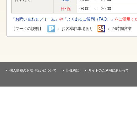
す
本
日･祝
08:00 ～ 20:00
文
へ
「お問い合わせフォーム」
や
「よくあるご質問（FAQ）」
をご活用く
移
動
【マークの説明】
： お客様駐車場あり
： 24時間営業
し
ま
す
個人情報のお取り扱いについて
各種約款
サイトのご利用にあたって