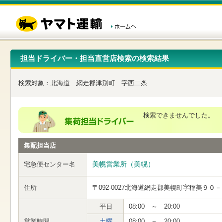
こ
ペ
こ
こ
の
ー
こ
こ
ペ
ジ
か
か
ー
内
ら
ら
ジ
移
ヘ
本
の
動
ッ
文
先
用
ダ
で
担当ドライバー・担当直営店検索の検索結果
頭
の
ー
す
で
リ
メ
す
ン
ニ
検索対象：
北海道
網走郡津別町
字西二条
ク
ュ
で
ー
す
で
ヘ
す
検索できませんでした。
ッ
ダ
ー
集配担当店
メ
ニ
ュ
美幌営業所（美幌）
宅急便センター名
ー
へ
住所
〒092-0027
北海道網走郡美幌町字稲美９０－
移
動
し
平日
08:00 ～ 20:00
ま
営業時間
土曜
08:00 ～ 20:00