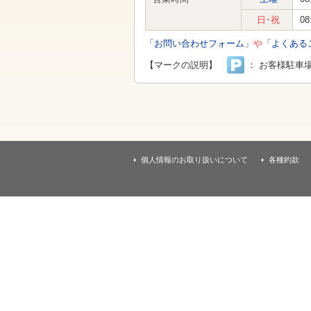
す
本
日･祝
08
文
へ
「お問い合わせフォーム」
や
「よくある
移
動
【マークの説明】
： お客様駐車
し
ま
す
個人情報のお取り扱いについて
各種約款