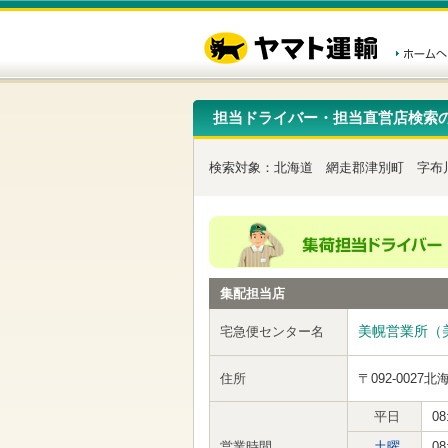
こ
ペ
こ
こ
の
ー
こ
こ
ペ
ジ
か
か
ー
内
ら
ら
ジ
移
ヘ
本
の
動
ッ
文
先
用
ダ
で
担当ドライバー・担当直営店検索
頭
の
ー
す
で
リ
メ
す
ン
ニ
検索対象：
北海道
網走郡津別町
字布
ク
ュ
で
ー
す
で
ヘ
す
ッ
ダ
ー
集配担当店
メ
ニ
ュ
美幌営業所（
宅急便センター名
ー
へ
住所
〒092-0027
北
移
動
し
平日
08
ま
営業時間
土曜
08