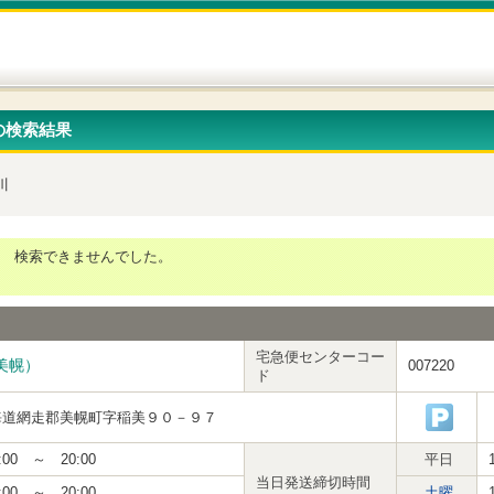
の検索結果
川
検索できませんでした。
宅急便センターコー
美幌）
007220
ド
海道網走郡美幌町字稲美９０－９７
:00 ～ 20:00
平日
当日発送締切時間
:00 ～ 20:00
土曜