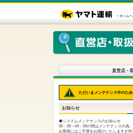
こ
ペ
こ
こ
の
ー
こ
こ
ペ
ジ
か
か
ー
内
ら
ら
ジ
移
ヘ
本
の
動
ッ
文
先
用
ダ
で
頭
の
ー
す
で
リ
メ
す
ン
ニ
ク
ュ
で
ー
す
で
ヘ
す
直営店・
ッ
ダ
ー
メ
ただいまメンテナンス中のため
ニ
ュ
ー
お知らせ
へ
移
動
◆システムメンテナンスのお知らせ
し
00：00～04：00の間はメンテナンスの
ま
お客様にはご不便をお掛けいたしますが何