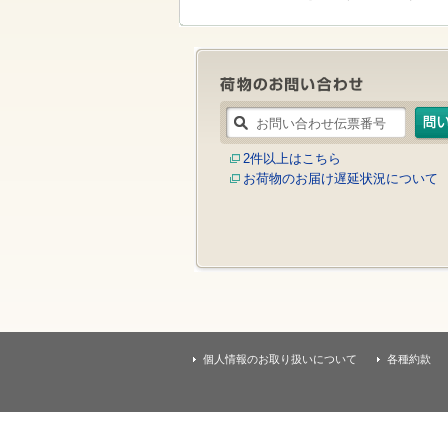
す
本
文
へ
移
動
し
ま
す
2件以上はこちら
お荷物のお届け遅延状況について
個人情報のお取り扱いについて
各種約款