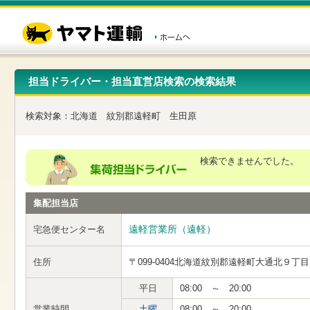
こ
ペ
こ
こ
の
ー
こ
こ
ペ
ジ
か
か
ー
内
ら
ら
ジ
移
ヘ
本
の
動
ッ
文
先
用
ダ
で
担当ドライバー・担当直営店検索の検索結果
頭
の
ー
す
で
リ
メ
す
ン
ニ
検索対象：
北海道
紋別郡遠軽町
生田原
ク
ュ
で
ー
す
で
ヘ
す
検索できませんでした。
ッ
ダ
ー
集配担当店
メ
ニ
ュ
遠軽営業所（遠軽）
宅急便センター名
ー
へ
住所
〒099-0404
北海道紋別郡遠軽町大通北９丁目
移
動
し
平日
08:00 ～ 20:00
ま
営業時間
土曜
08:00 ～ 20:00