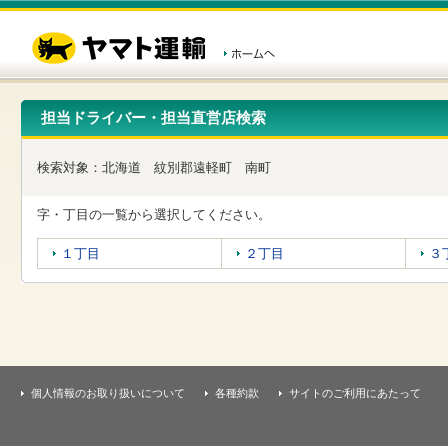
こ
ペ
こ
こ
の
ー
こ
こ
ペ
ジ
か
か
ー
内
ら
ら
ジ
移
ヘ
本
の
動
ッ
文
先
用
ダ
で
担当ドライバー・担当直営店検索
頭
の
ー
す
で
リ
メ
す
ン
ニ
検索対象：
北海道
紋別郡遠軽町
南町
ク
ュ
で
ー
す
で
字・丁目の一覧から選択してください。
ヘ
す
ッ
１丁目
２丁目
３
ダ
ー
メ
ニ
ュ
ー
へ
移
個人情報のお取り扱いについて
各種約款
サイトのご利用にあたって
動
し
ま