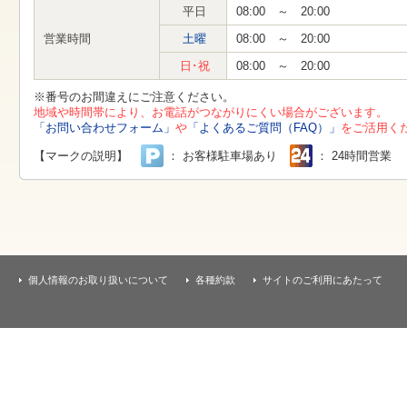
す
平日
08:00 ～ 20:00
本
文
営業時間
土曜
08:00 ～ 20:00
へ
移
日･祝
08:00 ～ 20:00
動
し
※番号のお間違えにご注意ください。
ま
地域や時間帯により、お電話がつながりにくい場合がございます。
す
「お問い合わせフォーム」
や
「よくあるご質問（FAQ）」
をご活用く
【マークの説明】
： お客様駐車場あり
： 24時間営業
個人情報のお取り扱いについて
各種約款
サイトのご利用にあたって