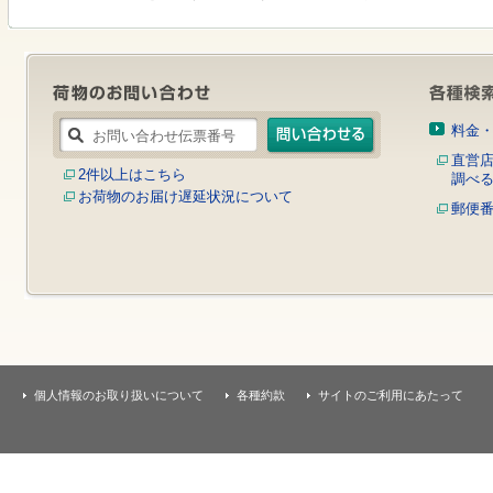
す
本
文
へ
移
動
し
料金
ま
す
直営
2件以上はこちら
調べ
お荷物のお届け遅延状況について
郵便
個人情報のお取り扱いについて
各種約款
サイトのご利用にあたって