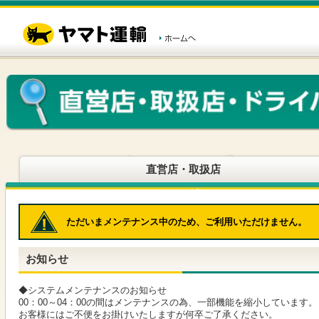
こ
ペ
こ
こ
の
ー
こ
こ
ペ
ジ
か
か
ー
内
ら
ら
ジ
移
ヘ
本
の
動
ッ
文
先
用
ダ
で
頭
の
ー
す
で
リ
メ
す
ン
ニ
ク
ュ
で
ー
す
で
ヘ
す
直営店・取扱店
ッ
ダ
ー
メ
ただいまメンテナンス中のため、ご利用いただけません。
ニ
ュ
ー
お知らせ
へ
移
動
◆システムメンテナンスのお知らせ
し
00：00～04：00の間はメンテナンスの為、一部機能を縮小しています。
ま
お客様にはご不便をお掛けいたしますが何卒ご了承ください。