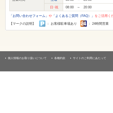
す
本
日･祝
08:00 ～ 20:00
文
へ
「お問い合わせフォーム」
や
「よくあるご質問（FAQ）」
をご活用く
移
動
【マークの説明】
： お客様駐車場あり
： 24時間営業
し
ま
す
個人情報のお取り扱いについて
各種約款
サイトのご利用にあたって