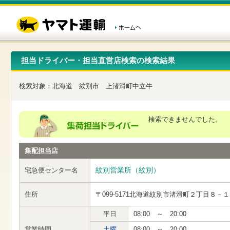
こ
ペ
こ
こ
の
ー
こ
こ
ペ
ジ
か
か
ー
内
ら
ら
ジ
移
ヘ
本
の
動
ッ
文
先
用
ダ
で
担当ドライバー・担当直営店検索の検索結果
頭
の
ー
す
で
リ
メ
す
ン
ニ
検索対象：
北海道
紋別市
上渚滑町中立牛
ク
ュ
で
ー
す
で
ヘ
す
検索できませんでした。
ッ
ダ
ー
集配担当店
メ
ニ
ュ
紋別営業所（紋別）
宅急便センター名
ー
へ
住所
〒099-5171
北海道紋別市渚滑町２丁目８－１
移
動
し
平日
08:00 ～ 20:00
ま
営業時間
土曜
08:00 ～ 20:00