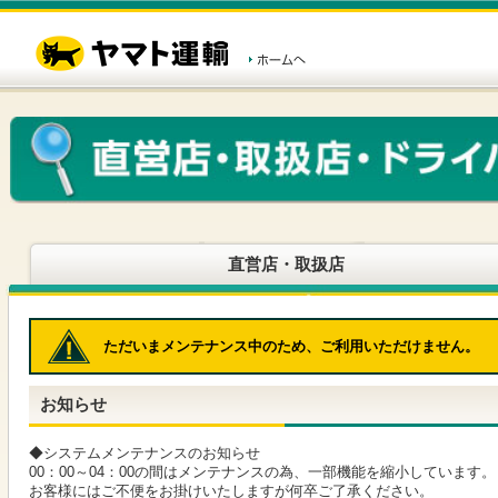
こ
ペ
こ
こ
の
ー
こ
こ
ペ
ジ
か
か
ー
内
ら
ら
ジ
移
ヘ
本
の
動
ッ
文
先
用
ダ
で
頭
の
ー
す
で
リ
メ
す
ン
ニ
ク
ュ
で
ー
す
で
ヘ
す
直営店・取扱店
ッ
ダ
ー
メ
ただいまメンテナンス中のため、ご利用いただけません。
ニ
ュ
ー
お知らせ
へ
移
動
◆システムメンテナンスのお知らせ
し
00：00～04：00の間はメンテナンスの為、一部機能を縮小しています。
ま
お客様にはご不便をお掛けいたしますが何卒ご了承ください。