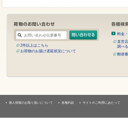
す
本
文
へ
移
動
し
料金
ま
す
直営
2件以上はこちら
調べ
お荷物のお届け遅延状況について
郵便
個人情報のお取り扱いについて
各種約款
サイトのご利用にあたって