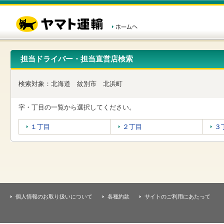
こ
ペ
こ
こ
の
ー
こ
こ
ペ
ジ
か
か
ー
内
ら
ら
ジ
移
ヘ
本
の
動
ッ
文
先
用
ダ
で
担当ドライバー・担当直営店検索
頭
の
ー
す
で
リ
メ
す
ン
ニ
検索対象：
北海道
紋別市
北浜町
ク
ュ
で
ー
す
で
字・丁目の一覧から選択してください。
ヘ
す
ッ
１丁目
２丁目
３
ダ
ー
メ
ニ
ュ
ー
へ
移
個人情報のお取り扱いについて
各種約款
サイトのご利用にあたって
動
し
ま