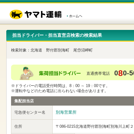
こ
ペ
こ
こ
の
ー
こ
こ
ペ
ジ
か
か
ー
内
ら
ら
ジ
移
ヘ
本
の
動
ッ
文
先
用
ダ
で
担当ドライバー・担当直営店検索の検索結果
頭
の
ー
す
で
リ
メ
す
ン
ニ
検索対象：
北海道
野付郡別海町
尾岱沼岬町
ク
ュ
で
ー
す
で
ヘ
す
8
0
0-5
ッ
直通携帯電話
ダ
ー
※ドライバーの電話受付時間は、8：00 ～ 19：00です。
メ
※運転中などのため電話に出られない場合があります。
ニ
ュ
集配担当店
ー
へ
別海営業所
宅急便センター名
移
動
し
住所
〒086-0215
北海道野付郡別海町別海川上町２
ま