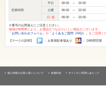
す
平日
08:00 ～ 20:00
本
文
営業時間
土曜
08:00 ～ 20:00
へ
移
日･祝
08:00 ～ 20:00
動
し
※番号のお間違えにご注意ください。
ま
地域や時間帯により、お電話がつながりにくい場合がございます。
す
「お問い合わせフォーム」
や
「よくあるご質問（FAQ）」
をご活用く
【マークの説明】
： お客様駐車場あり
： 24時間営業
個人情報のお取り扱いについて
各種約款
サイトのご利用にあたって