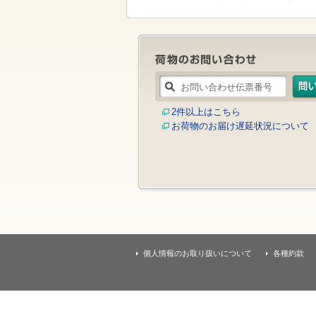
す
本
文
へ
移
動
し
ま
す
2件以上はこちら
お荷物のお届け遅延状況について
個人情報のお取り扱いについて
各種約款