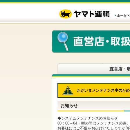
こ
ペ
こ
こ
の
ー
こ
こ
ペ
ジ
か
か
ー
内
ら
ら
ジ
移
ヘ
本
の
動
ッ
文
先
用
ダ
で
頭
の
ー
す
で
リ
メ
す
ン
ニ
ク
ュ
で
ー
す
で
ヘ
す
直営店・
ッ
ダ
ー
メ
ただいまメンテナンス中のため
ニ
ュ
ー
お知らせ
へ
移
動
◆システムメンテナンスのお知らせ
し
00：00～04：00の間はメンテナンスの
ま
お客様にはご不便をお掛けいたしますが何