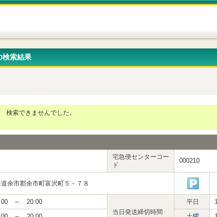
の検索結果
検索できませんでした。
宅急便センターコー
000210
ド
海道余市郡余市町富沢町５－７８
:00 ～ 20:00
平日
当日発送締切時間
:00 ～ 20:00
土曜