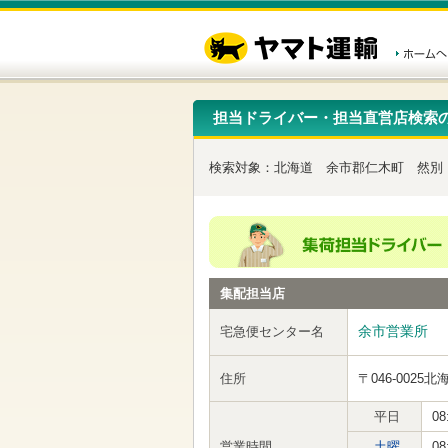
こ
ペ
こ
こ
の
ー
こ
こ
ペ
ジ
か
か
ー
内
ら
ら
ジ
移
ヘ
本
の
動
ッ
文
先
用
ダ
で
担当ドライバー・担当直営店検索
頭
の
ー
す
で
リ
メ
す
ン
ニ
検索対象：
北海道
余市郡仁木町
然別
ク
ュ
で
ー
す
で
ヘ
す
ッ
ダ
ー
集配担当店
メ
ニ
ュ
余市営業所
宅急便センター名
ー
へ
住所
〒046-0025
北
移
動
し
平日
08
ま
営業時間
土曜
08