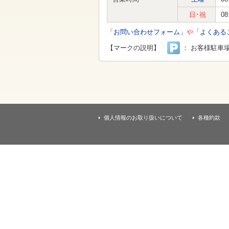
す
本
日･祝
08
文
へ
「お問い合わせフォーム」
や
「よくある
移
動
【マークの説明】
： お客様駐車
し
ま
す
個人情報のお取り扱いについて
各種約款