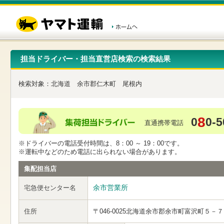
こ
ペ
こ
こ
の
ー
こ
こ
ペ
ジ
か
か
ー
内
ら
ら
ジ
移
ヘ
本
の
動
ッ
文
先
用
ダ
で
担当ドライバー・担当直営店検索の検索結果
頭
の
ー
す
で
リ
メ
す
ン
ニ
検索対象：
北海道
余市郡仁木町
尾根内
ク
ュ
で
ー
す
で
ヘ
す
8
0
0-5
ッ
直通携帯電話
ダ
ー
※ドライバーの電話受付時間は、8：00 ～ 19：00です。
メ
※運転中などのため電話に出られない場合があります。
ニ
ュ
集配担当店
ー
へ
余市営業所
宅急便センター名
移
動
し
住所
〒046-0025
北海道余市郡余市町富沢町５－７
ま