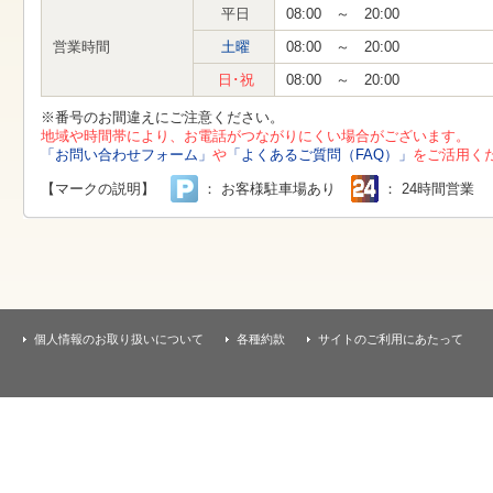
す
平日
08:00 ～ 20:00
本
文
営業時間
土曜
08:00 ～ 20:00
へ
移
日･祝
08:00 ～ 20:00
動
し
※番号のお間違えにご注意ください。
ま
地域や時間帯により、お電話がつながりにくい場合がございます。
す
「お問い合わせフォーム」
や
「よくあるご質問（FAQ）」
をご活用く
【マークの説明】
： お客様駐車場あり
： 24時間営業
個人情報のお取り扱いについて
各種約款
サイトのご利用にあたって