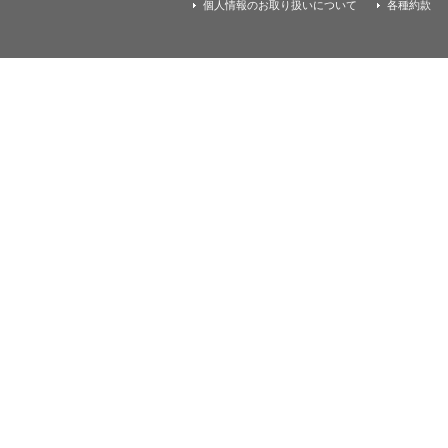
す
個人情報のお取り扱いについて
各種約款
本
文
へ
移
動
し
ま
す