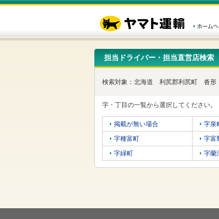
こ
ペ
こ
こ
の
ー
こ
こ
ペ
ジ
か
か
ー
内
ら
ら
ジ
移
ヘ
本
の
動
ッ
文
先
用
ダ
で
担当ドライバー・担当直営店検索
頭
の
ー
す
で
リ
メ
す
ン
ニ
検索対象：
北海道
利尻郡利尻町
沓形
ク
ュ
で
ー
す
で
字・丁目の一覧から選択してください。
ヘ
す
ッ
掲載が無い場合
字泉
ダ
ー
字種富町
字富
メ
ニ
字緑町
字蘭
ュ
ー
へ
移
動
し
ま