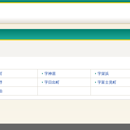
町
字神居
字栄浜
野
字日出町
字富士見町
泊