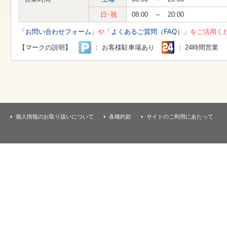
す
本
日･祝
08:00 ～ 20:00
文
へ
「お問い合わせフォーム」
や
「よくあるご質問（FAQ）」
をご活用く
移
動
【マークの説明】
： お客様駐車場あり
： 24時間営業
し
ま
す
個人情報のお取り扱いについて
各種約款
サイトのご利用にあたって