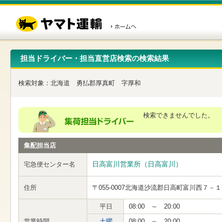
こ
ペ
こ
こ
の
ー
こ
こ
ペ
ジ
か
か
ー
内
ら
ら
ジ
移
ヘ
本
の
動
ッ
文
先
用
ダ
で
担当ドライバー・担当直営店検索の検索結果
頭
の
ー
す
で
リ
メ
す
ン
ニ
検索対象：
北海道
勇払郡厚真町
字厚和
ク
ュ
で
ー
す
で
ヘ
す
検索できませんでした。
ッ
ダ
ー
集配担当店
メ
ニ
ュ
日高富川営業所（日高富川）
宅急便センター名
ー
へ
住所
〒055-0007
北海道沙流郡日高町富川西７－１
移
動
し
平日
08:00 ～ 20:00
ま
営業時間
土曜
08:00 ～ 20:00