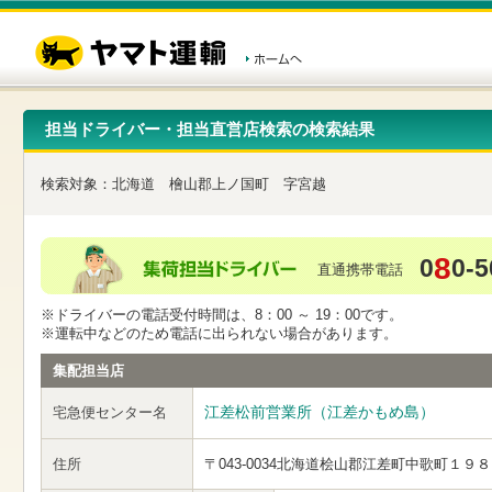
こ
ペ
こ
こ
の
ー
こ
こ
ペ
ジ
か
か
ー
内
ら
ら
ジ
移
ヘ
本
の
動
ッ
文
先
用
ダ
で
担当ドライバー・担当直営店検索の検索結果
頭
の
ー
す
で
リ
メ
す
ン
ニ
検索対象：
北海道
檜山郡上ノ国町
字宮越
ク
ュ
で
ー
す
で
ヘ
す
8
0
0-5
ッ
直通携帯電話
ダ
ー
※ドライバーの電話受付時間は、8：00 ～ 19：00です。
メ
※運転中などのため電話に出られない場合があります。
ニ
ュ
集配担当店
ー
へ
江差松前営業所（江差かもめ島）
宅急便センター名
移
動
し
住所
〒043-0034
北海道桧山郡江差町中歌町１９８
ま