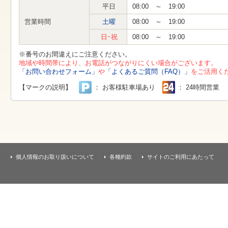
す
平日
08:00 ～ 19:00
本
文
営業時間
土曜
08:00 ～ 19:00
へ
移
日･祝
08:00 ～ 19:00
動
し
※番号のお間違えにご注意ください。
ま
地域や時間帯により、お電話がつながりにくい場合がございます。
す
「お問い合わせフォーム」
や
「よくあるご質問（FAQ）」
をご活用く
【マークの説明】
： お客様駐車場あり
： 24時間営業
個人情報のお取り扱いについて
各種約款
サイトのご利用にあたって