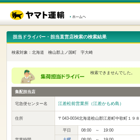
こ
ペ
こ
こ
の
ー
こ
こ
ペ
ジ
か
か
ー
内
ら
ら
ジ
移
ヘ
本
の
動
ッ
文
先
用
ダ
で
担当ドライバー・担当直営店検索の検索結果
頭
の
ー
す
で
リ
メ
す
ン
ニ
検索対象：
北海道
檜山郡上ノ国町
字大崎
ク
ュ
で
ー
す
で
ヘ
す
検索できませんでした。
ッ
ダ
ー
集配担当店
メ
ニ
ュ
江差松前営業所（江差かもめ島）
宅急便センター名
ー
へ
住所
〒043-0034
北海道桧山郡江差町中歌町１９８
移
動
し
平日
08:00 ～ 19:00
ま
営業時間
土曜
08:00 ～ 19:00