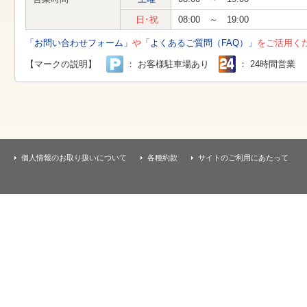
す
本
日･祝
08:00 ～ 19:00
文
へ
「お問い合わせフォーム」
や
「よくあるご質問（FAQ）」
をご活用く
移
動
【マークの説明】
： お客様駐車場あり
： 24時間営業
し
ま
す
個人情報のお取り扱いについて
各種約款
サイトのご利用にあたって