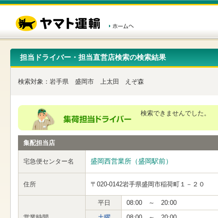
こ
ペ
こ
こ
の
ー
こ
こ
ペ
ジ
か
か
ー
内
ら
ら
ジ
移
ヘ
本
の
動
ッ
文
先
用
ダ
で
担当ドライバー・担当直営店検索の検索結果
頭
の
ー
す
で
リ
メ
す
ン
ニ
検索対象：
岩手県
盛岡市
上太田
えぞ森
ク
ュ
で
ー
す
で
ヘ
す
検索できませんでした。
ッ
ダ
ー
集配担当店
メ
ニ
ュ
盛岡西営業所（盛岡駅前）
宅急便センター名
ー
へ
住所
〒020-0142
岩手県盛岡市稲荷町１－２０
移
動
し
平日
08:00 ～ 20:00
ま
営業時間
土曜
08:00 ～ 20:00