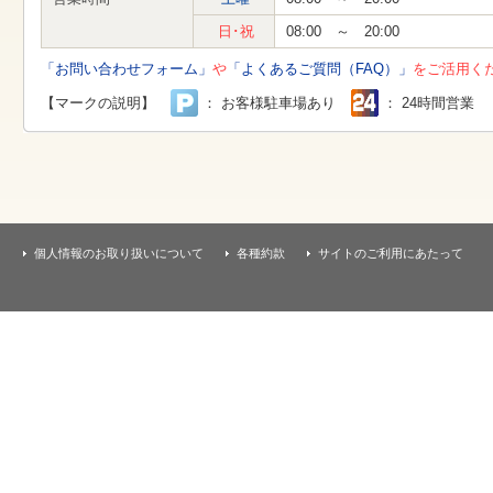
す
本
日･祝
08:00 ～ 20:00
文
へ
「お問い合わせフォーム」
や
「よくあるご質問（FAQ）」
をご活用く
移
動
【マークの説明】
： お客様駐車場あり
： 24時間営業
し
ま
す
個人情報のお取り扱いについて
各種約款
サイトのご利用にあたって