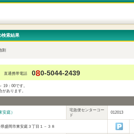
の検索結果
地割
8
0
0-5044-2439
直通携帯電話
 19：00です。
合があります。
宅急便センターコー
東安庭）
012013
ド
手県盛岡市東安庭３丁目１－３８