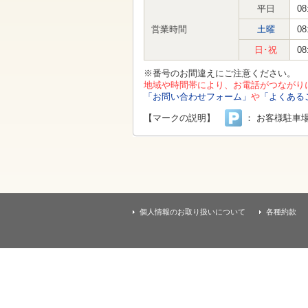
す
平日
08
本
文
営業時間
土曜
08
へ
移
日･祝
08
動
し
※番号のお間違えにご注意ください。
ま
地域や時間帯により、お電話がつながり
す
「お問い合わせフォーム」
や
「よくある
【マークの説明】
： お客様駐車
個人情報のお取り扱いについて
各種約款