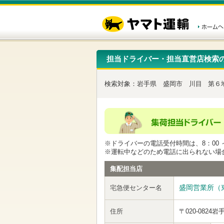
こ
ペ
こ
こ
の
ー
こ
こ
ペ
ジ
か
か
ー
内
ら
ら
ジ
移
ヘ
本
の
動
ッ
文
先
用
ダ
で
担当ドライバー・担当直営店検索
頭
の
ー
す
で
リ
メ
す
ン
ニ
検索対象：
岩手県
盛岡市
川目
第６
ク
ュ
で
ー
す
で
ヘ
す
ッ
ダ
ー
※ドライバーの電話受付時間は、8：00 ～
メ
※運転中などのため電話に出られない場
ニ
ュ
集配担当店
ー
へ
盛岡営業所（
宅急便センター名
移
動
し
住所
〒020-0824
岩
ま