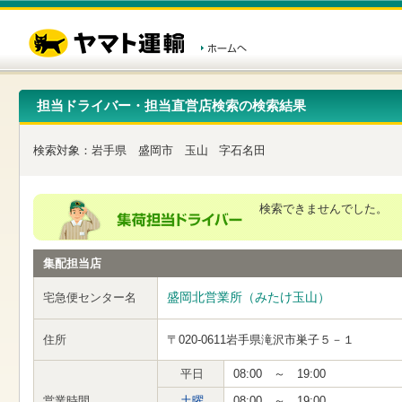
こ
ペ
こ
こ
の
ー
こ
こ
ペ
ジ
か
か
ー
内
ら
ら
ジ
移
ヘ
本
の
動
ッ
文
先
用
ダ
で
担当ドライバー・担当直営店検索の検索結果
頭
の
ー
す
で
リ
メ
す
ン
ニ
検索対象：
岩手県
盛岡市
玉山
字石名田
ク
ュ
で
ー
す
で
ヘ
す
検索できませんでした。
ッ
ダ
ー
集配担当店
メ
ニ
ュ
盛岡北営業所（みたけ玉山）
宅急便センター名
ー
へ
住所
〒020-0611
岩手県滝沢市巣子５－１
移
動
し
平日
08:00 ～ 19:00
ま
営業時間
土曜
08:00 ～ 19:00