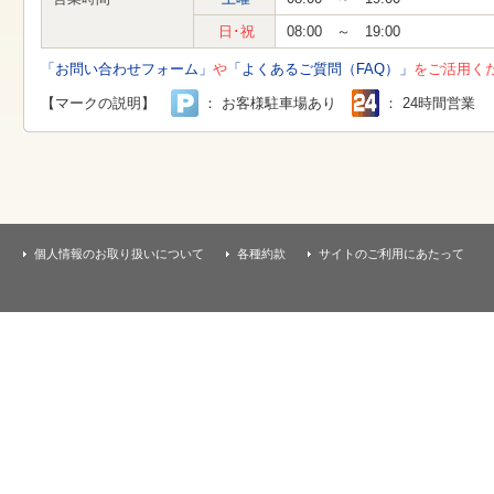
す
本
日･祝
08:00 ～ 19:00
文
へ
「お問い合わせフォーム」
や
「よくあるご質問（FAQ）」
をご活用く
移
動
【マークの説明】
： お客様駐車場あり
： 24時間営業
し
ま
す
個人情報のお取り扱いについて
各種約款
サイトのご利用にあたって