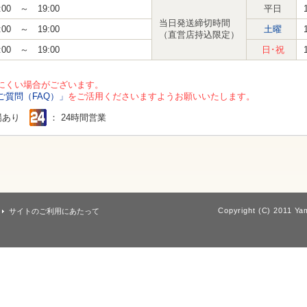
:00 ～ 19:00
平日
当日発送締切時間
:00 ～ 19:00
土曜
（直営店持込限定）
:00 ～ 19:00
日･祝
にくい場合がございます。
ご質問（FAQ）」
をご活用くださいますようお願いいたします。
場あり
： 24時間営業
Copyright (C) 2011 Yam
サイトのご利用にあたって