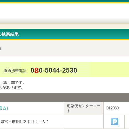
の検索結果
目
8
0
0-5044-2530
直通携帯電話
 19：00です。
合があります。
宅急便センターコー
宮古）
012080
ド
手県宮古市長町２丁目１－３２