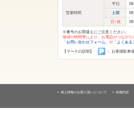
す
平日
08
本
文
営業時間
土曜
08
へ
移
日･祝
08
動
し
※番号のお間違えにご注意ください。
ま
地域や時間帯により、お電話がつながり
す
「お問い合わせフォーム」
や
「よくある
【マークの説明】
： お客様駐車
個人情報のお取り扱いについて
各種約款