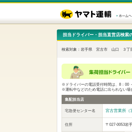
こ
ペ
こ
こ
の
ー
こ
こ
ペ
ジ
か
か
ー
内
ら
ら
ジ
移
ヘ
本
の
動
ッ
文
先
用
ダ
で
担当ドライバー・担当直営店検索
頭
の
ー
す
で
リ
メ
す
ン
ニ
検索対象：
岩手県
宮古市
山口
３丁
ク
ュ
で
ー
す
で
ヘ
す
ッ
ダ
ー
※ドライバーの電話受付時間は、8：00 ～
メ
※運転中などのため電話に出られない場
ニ
ュ
集配担当店
ー
へ
宮古営業所（
宅急便センター名
移
動
し
住所
〒027-0053
岩
ま