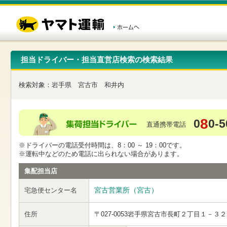
こ
ペ
こ
こ
の
ー
こ
こ
ペ
ジ
か
か
ー
内
ら
ら
ジ
移
ヘ
本
の
動
ッ
文
先
用
ダ
で
担当ドライバー・担当直営店検索の検索結果
頭
の
ー
す
で
リ
メ
す
ン
ニ
検索対象：
岩手県
宮古市
和井内
ク
ュ
で
ー
す
で
ヘ
す
8
0
0-5
ッ
直通携帯電話
ダ
ー
※ドライバーの電話受付時間は、8：00 ～ 19：00です。
メ
※運転中などのため電話に出られない場合があります。
ニ
ュ
集配担当店
ー
へ
宮古営業所（宮古）
宅急便センター名
移
動
し
住所
〒027-0053
岩手県宮古市長町２丁目１－３２
ま