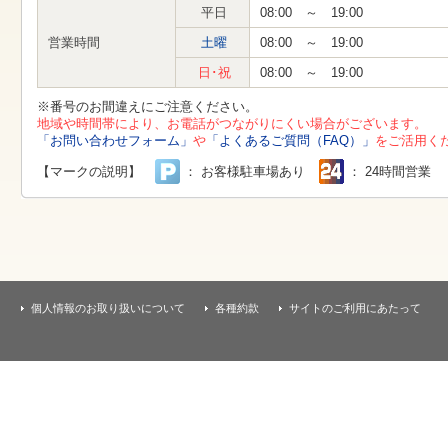
す
平日
08:00 ～ 19:00
本
文
営業時間
土曜
08:00 ～ 19:00
へ
移
日･祝
08:00 ～ 19:00
動
し
※番号のお間違えにご注意ください。
ま
地域や時間帯により、お電話がつながりにくい場合がございます。
す
「お問い合わせフォーム」
や
「よくあるご質問（FAQ）」
をご活用く
【マークの説明】
： お客様駐車場あり
： 24時間営業
個人情報のお取り扱いについて
各種約款
サイトのご利用にあたって