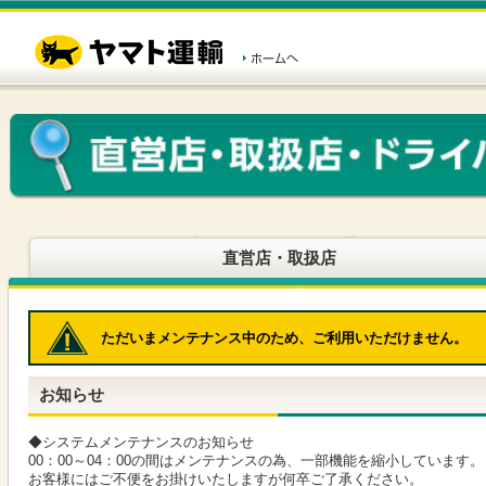
こ
ペ
こ
こ
の
ー
こ
こ
ペ
ジ
か
か
ー
内
ら
ら
ジ
移
ヘ
本
の
動
ッ
文
先
用
ダ
で
頭
の
ー
す
で
リ
メ
す
ン
ニ
ク
ュ
で
ー
す
で
ヘ
す
直営店・取扱店
ッ
ダ
ー
メ
ただいまメンテナンス中のため、ご利用いただけません。
ニ
ュ
ー
お知らせ
へ
移
動
◆システムメンテナンスのお知らせ
し
00：00～04：00の間はメンテナンスの為、一部機能を縮小しています。
ま
お客様にはご不便をお掛けいたしますが何卒ご了承ください。