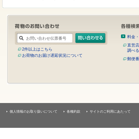
す
本
文
へ
移
動
し
料金
ま
す
直営
2件以上はこちら
調べ
お荷物のお届け遅延状況について
郵便
個人情報のお取り扱いについて
各種約款
サイトのご利用にあたって