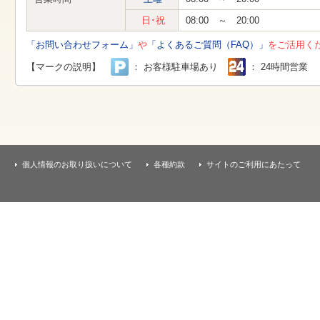
す
本
日･祝
08:00 ～ 20:00
文
へ
「お問い合わせフォーム」
や
「よくあるご質問（FAQ）」
をご活用く
移
動
【マークの説明】
： お客様駐車場あり
： 24時間営業
し
ま
す
個人情報のお取り扱いについて
各種約款
サイトのご利用にあたって