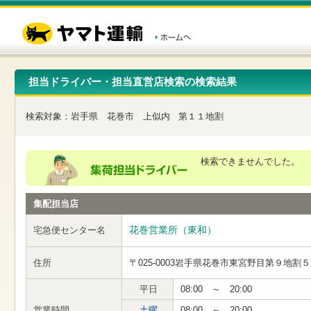
こ
ペ
こ
こ
の
ー
こ
こ
ペ
ジ
か
か
ー
内
ら
ら
ジ
移
ヘ
本
の
動
ッ
文
先
用
ダ
で
担当ドライバー・担当直営店検索の検索結果
頭
の
ー
す
で
リ
メ
す
ン
ニ
検索対象：
岩手県
花巻市
上似内
第１１地割
ク
ュ
で
ー
す
で
ヘ
す
検索できませんでした。
ッ
ダ
ー
集配担当店
メ
ニ
ュ
花巻営業所（東和）
宅急便センター名
ー
へ
住所
〒025-0003
岩手県花巻市東宮野目第９地割５
移
動
し
平日
08:00 ～ 20:00
ま
営業時間
土曜
08:00 ～ 20:00