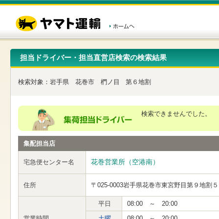
こ
ペ
こ
こ
の
ー
こ
こ
ペ
ジ
か
か
ー
内
ら
ら
ジ
移
ヘ
本
の
動
ッ
文
先
用
ダ
で
担当ドライバー・担当直営店検索の検索結果
頭
の
ー
す
で
リ
メ
す
ン
ニ
検索対象：
岩手県
花巻市
椚ノ目
第６地割
ク
ュ
で
ー
す
で
ヘ
す
検索できませんでした。
ッ
ダ
ー
集配担当店
メ
ニ
ュ
花巻営業所（空港南）
宅急便センター名
ー
へ
住所
〒025-0003
岩手県花巻市東宮野目第９地割５
移
動
し
平日
08:00 ～ 20:00
ま
営業時間
土曜
08:00 ～ 20:00