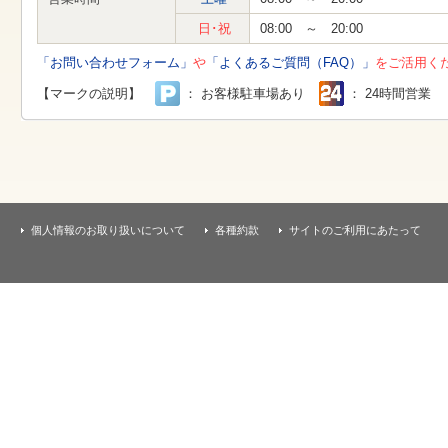
す
本
日･祝
08:00 ～ 20:00
文
へ
「お問い合わせフォーム」
や
「よくあるご質問（FAQ）」
をご活用く
移
動
【マークの説明】
： お客様駐車場あり
： 24時間営業
し
ま
す
個人情報のお取り扱いについて
各種約款
サイトのご利用にあたって