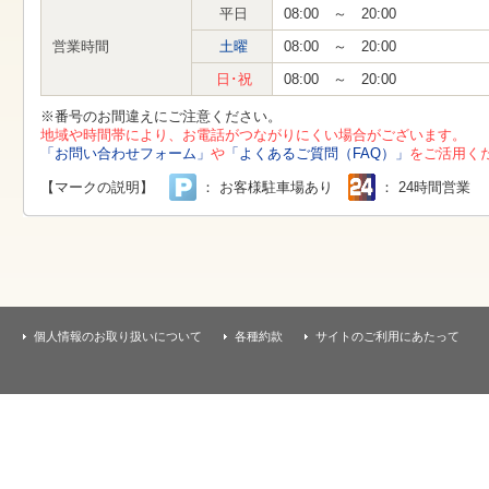
す
平日
08:00 ～ 20:00
本
文
営業時間
土曜
08:00 ～ 20:00
へ
移
日･祝
08:00 ～ 20:00
動
し
※番号のお間違えにご注意ください。
ま
地域や時間帯により、お電話がつながりにくい場合がございます。
す
「お問い合わせフォーム」
や
「よくあるご質問（FAQ）」
をご活用く
【マークの説明】
： お客様駐車場あり
： 24時間営業
個人情報のお取り扱いについて
各種約款
サイトのご利用にあたって