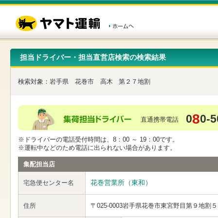
こ
ペ
こ
こ
の
ー
こ
こ
ペ
ジ
か
か
ー
内
ら
ら
ジ
移
ヘ
本
の
動
ッ
文
先
用
ダ
で
担当ドライバー・担当直営店検索の検索結果
頭
の
ー
す
で
リ
メ
す
ン
ニ
検索対象：
岩手県
花巻市
高木
第２７地割
ク
ュ
で
ー
す
で
ヘ
す
8
0
0-5
ッ
直通携帯電話
ダ
ー
※ドライバーの電話受付時間は、8：00 ～ 19：00です。
メ
※運転中などのため電話に出られない場合があります。
ニ
ュ
集配担当店
ー
へ
花巻営業所（東和）
宅急便センター名
移
動
し
住所
〒025-0003
岩手県花巻市東宮野目第９地割５
ま