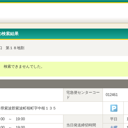
の検索結果
口
第１８地割
検索できませんでした。
宅急便センターコー
012461
ド
手県紫波郡紫波町桜町字中桜１３５
:00 ～ 19:00
平日
当日発送締切時間
:00 ～ 19:00
土曜