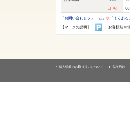
す
本
日･祝
08
文
へ
「お問い合わせフォーム」
や
「よくある
移
動
【マークの説明】
： お客様駐車
し
ま
す
個人情報のお取り扱いについて
各種約款