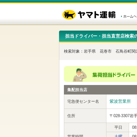
こ
ペ
こ
こ
の
ー
こ
こ
ペ
ジ
か
か
ー
内
ら
ら
ジ
移
ヘ
本
の
動
ッ
文
先
用
ダ
で
担当ドライバー・担当直営店検索
頭
の
ー
す
で
リ
メ
す
ン
ニ
検索対象：
岩手県
花巻市
石鳥谷町関
ク
ュ
で
ー
す
で
ヘ
す
ッ
ダ
ー
集配担当店
メ
ニ
ュ
紫波営業所
宅急便センター名
ー
へ
住所
〒028-3307
岩
移
動
し
平日
08
ま
営業時間
土曜
08