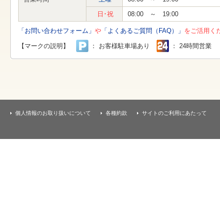
す
本
日･祝
08:00 ～ 19:00
文
へ
「お問い合わせフォーム」
や
「よくあるご質問（FAQ）」
をご活用く
移
動
【マークの説明】
： お客様駐車場あり
： 24時間営業
し
ま
す
個人情報のお取り扱いについて
各種約款
サイトのご利用にあたって