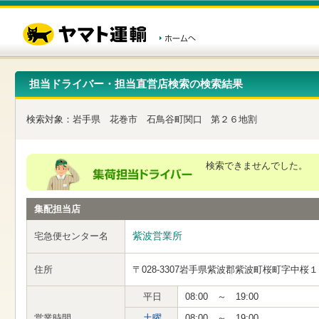
こ
ペ
こ
こ
の
ー
こ
こ
ペ
ジ
か
か
ー
内
ら
ら
ジ
移
ヘ
本
の
動
ッ
文
先
用
ダ
で
担当ドライバー・担当直営店検索の検索結果
頭
の
ー
す
で
リ
メ
す
ン
ニ
検索対象：
岩手県
花巻市
石鳥谷町関口
第２６地割
ク
ュ
で
ー
す
で
ヘ
す
検索できませんでした。
ッ
ダ
ー
集配担当店
メ
ニ
ュ
紫波営業所
宅急便センター名
ー
へ
住所
〒028-3307
岩手県紫波郡紫波町桜町字中桜１
移
動
し
平日
08:00 ～ 19:00
ま
営業時間
土曜
08:00 ～ 19:00